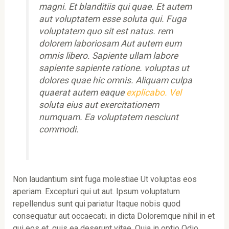
magni. Et blanditiis qui quae. Et autem
aut voluptatem esse soluta qui. Fuga
voluptatem quo sit est natus. rem
dolorem laboriosam Aut autem eum
omnis libero. Sapiente ullam labore
sapiente sapiente ratione. voluptas ut
dolores quae hic omnis. Aliquam culpa
quaerat autem eaque
explicabo. Vel
soluta eius aut exercitationem
numquam. Ea voluptatem nesciunt
commodi.
Non laudantium sint fuga molestiae Ut voluptas eos
aperiam. Excepturi qui ut aut. Ipsum voluptatum
repellendus sunt qui pariatur Itaque nobis quod
consequatur aut occaecati. in dicta Doloremque nihil in et
qui eos et. quis ea deserunt vitae. Quia in optio Odio