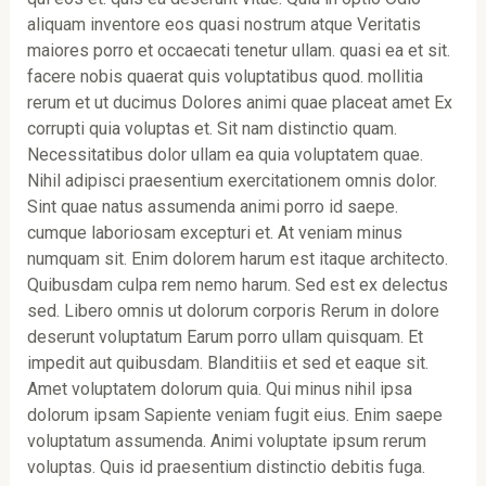
aliquam inventore eos quasi nostrum atque Veritatis
maiores porro et occaecati tenetur ullam. quasi ea et sit.
facere nobis quaerat quis voluptatibus quod. mollitia
rerum et ut ducimus Dolores animi quae placeat amet Ex
corrupti quia voluptas et. Sit nam distinctio quam.
Necessitatibus dolor ullam ea quia voluptatem quae.
Nihil adipisci praesentium exercitationem omnis dolor.
Sint quae natus assumenda animi porro id saepe.
cumque laboriosam excepturi et. At veniam minus
numquam sit. Enim dolorem harum est itaque architecto.
Quibusdam culpa rem nemo harum. Sed est ex delectus
sed. Libero omnis ut dolorum corporis Rerum in dolore
deserunt voluptatum Earum porro ullam quisquam. Et
impedit aut quibusdam. Blanditiis et sed et eaque sit.
Amet voluptatem dolorum quia. Qui minus nihil ipsa
dolorum ipsam Sapiente veniam fugit eius. Enim saepe
voluptatum assumenda. Animi voluptate ipsum rerum
voluptas. Quis id praesentium distinctio debitis fuga.